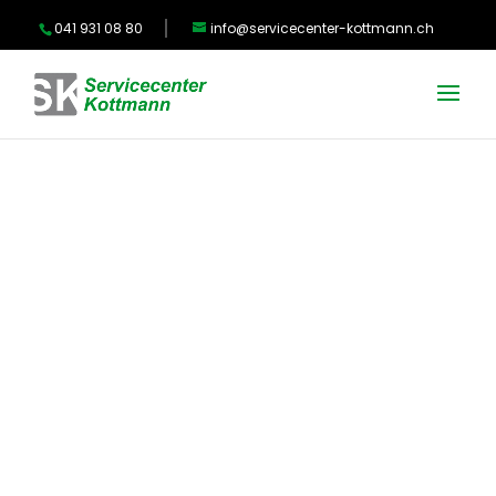
041 931 08 80
info@servicecenter-kottmann.ch
Werde Teil
unseres
Teams